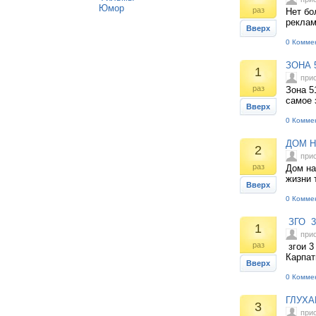
Юмор
раз
Нет бо
реклам
Вверх
0 Комме
ЗОНА 
1
при
раз
Зона 5
самое 
Вверх
0 Комме
ДОМ Н
2
при
раз
Дом на
жизни 
Вверх
0 Комме
ЗГО 3
1
при
раз
згои 3
Карпат
Вверх
0 Комме
ГЛУХА
3
при