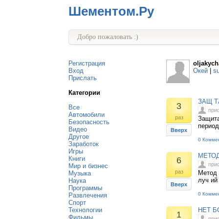
Шементом.Ру
Добро пожаловать :)
Регистрация
oljakych
Вход
Окей
|
s
Прислать
Категории
ЗАЩ Т
3
Все
при
Автомобили
раз
Защита
Безопасность
период
Видео
Вверх
Другое
0 Комме
Заработок
Игры
МЕТОД
Книги
6
при
Мир и бизнес
раз
Метод 
Музыка
луч ий
Наука
Вверх
Программы
0 Комме
Развлечения
Спорт
Технологии
НЕТ Б
1
Фильмы
при