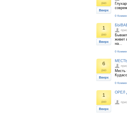
раз
Глухар
соврем
Вверх
0 Комме
БЫВАЕ
1
при
раз
Бывает
живет 
Вверх
на...
0 Комме
МЕСТЬ
6
при
раз
Месть 
Кудасо
Вверх
0 Комме
ОРЕЛ 
1
раз
при
Вверх