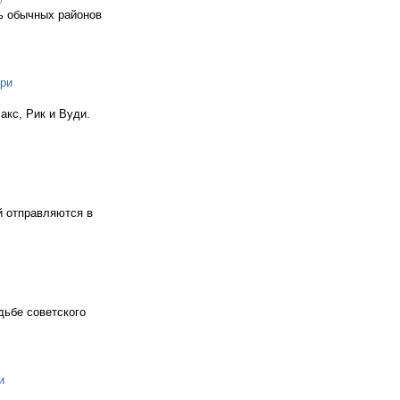
ь обычных районов
ри
Бакс, Рик и Вуди.
й отправляются в
ьбе советского
и