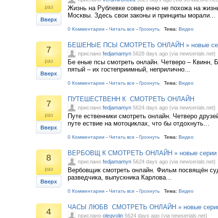
раз
Жизнь на Рублевке совер енно не похожа на жизн
Москвы. Здесь свои законы и принципы морали...
Вверх
0 Комментарии
-
Читать все
-
Грохнуть
Тема:
Видео
БЕШЕНЫЕ ПСЫ СМОТРЕТЬ ОНЛАЙН » новые се
7
прислано
fedjamamyn
5628 days ago (via newserials.net)
раз
Бе еные псы смотреть онлайн. Четверо – Квинн, 
пятый – их гостеприимный, неприлично...
Вверх
0 Комментарии
-
Читать все
-
Грохнуть
Тема:
Видео
ПУТЕШЕСТВЕНН К СМОТРЕТЬ ОНЛАЙН
7
прислано
fedjamamyn
5624 days ago (via newserials.net)
раз
Путе ественники смотреть онлайн. Четверо друзе
путе ествие на мотоциклах, что бы отдохнуть…
Вверх
0 Комментарии
-
Читать все
-
Грохнуть
Тема:
Видео
ВЕРБОВЩ К СМОТРЕТЬ ОНЛАЙН » новые серии
8
прислано
fedjamamyn
5624 days ago (via newserials.net)
раз
Вербовщик смотреть онлайн. Фильм посвящён суд
разведчика, выпускника Карлова...
Вверх
0 Комментарии
-
Читать все
-
Грохнуть
Тема:
Видео
ЧАСЫ ЛЮБВ СМОТРЕТЬ ОНЛАЙН » новые сери
4
прислано
olegvolin
5624 days ago (via newserials.net)