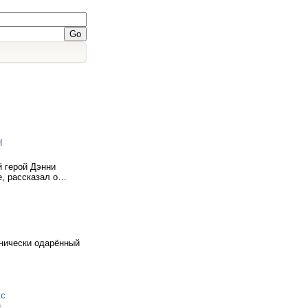
Н
й герой Дэнни
е, рассказал о…
хнически одарённый
 с
)