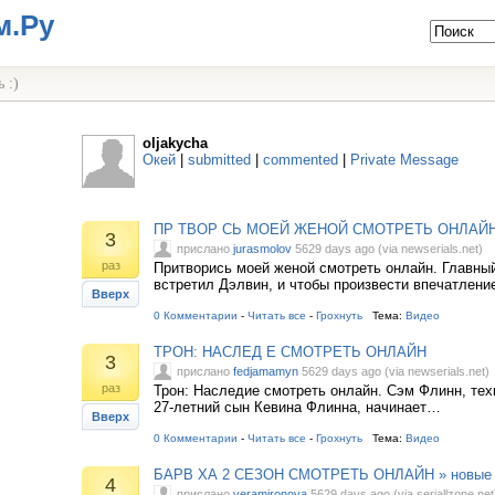
м.Ру
 :)
oljakycha
Окей
|
submitted
|
commented
|
Private Message
ПР ТВОР СЬ МОЕЙ ЖЕНОЙ СМОТРЕТЬ ОНЛАЙ
3
прислано
jurasmolov
5629 days ago (via newserials.net)
раз
Притворись моей женой смотреть онлайн. Главны
встретил Дэлвин, и чтобы произвести впечатлени
Вверх
0 Комментарии
-
Читать все
-
Грохнуть
Тема:
Видео
ТРОН: НАСЛЕД Е СМОТРЕТЬ ОНЛАЙН
3
прислано
fedjamamyn
5629 days ago (via newserials.net)
раз
Трон: Наследие смотреть онлайн. Сэм Флинн, те
27-летний сын Кевина Флинна, начинает…
Вверх
0 Комментарии
-
Читать все
-
Грохнуть
Тема:
Видео
БАРВ ХА 2 СЕЗОН СМОТРЕТЬ ОНЛАЙН » новые
4
прислано
veramironova
5629 days ago (via seriallzone.net