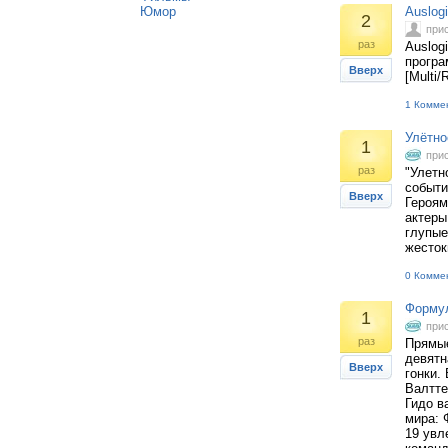
Юмор
Auslogi
2
при
раз
Auslog
програ
Вверх
[Multi/
1 Комме
Улётно
1
при
раз
"Улетн
событи
Вверх
Героям
актеры
глупые
жесток
0 Комме
Формул
1
при
раз
Прямые
девятн
Вверх
гонки.
Валтте
Гидо в
мира: 
19 увл