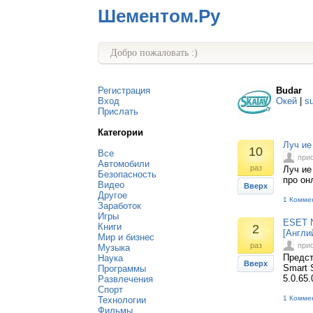
Шементом.Ру
Добро пожаловать :)
Регистрация
Budar
Вход
Окей
|
s
Прислать
Категории
Луч ие
10
Все
при
Автомобили
раз
Луч ие
Безопасность
про он
Видео
Вверх
Другое
1 Комме
Заработок
Игры
ESET N
Книги
2
[Англи
Мир и бизнес
раз
при
Музыка
Предст
Наука
Вверх
Smart 
Программы
5.0.65
Развлечения
Спорт
1 Комме
Технологии
Фильмы