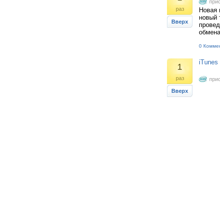
при
раз
Новая 
новый 
Вверх
провед
обмена
0 Комме
iTunes 
1
раз
при
Вверх