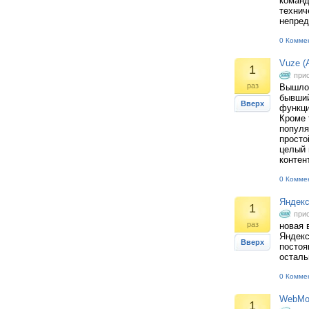
команд
технич
непред
0 Комме
Vuze (A
1
при
раз
Вышло 
бывший
Вверх
функци
Кроме 
популя
просто
целый 
контен
0 Комме
Яндекс
1
при
раз
новая 
Яндекс
Вверх
постоя
осталь
0 Комме
WebMon
1