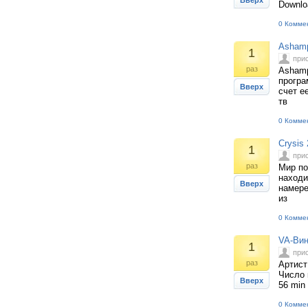
Вверх
Downloa
0 Комме
Ashamp
1
при
раз
Ashamp
програ
Вверх
счет е
тв
0 Комме
Crysis
1
при
раз
Мир по
находи
Вверх
намере
из
0 Комме
VA-Вин
1
при
раз
Артист
Число 
Вверх
56 min
0 Комме