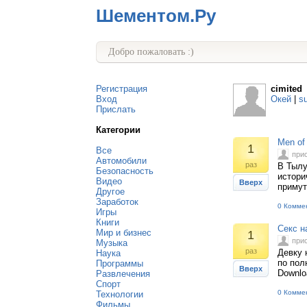
Шементом.Ру
Добро пожаловать :)
Регистрация
cimited
Вход
Окей
|
s
Прислать
Категории
Men of
1
Все
при
Автомобили
раз
В Тылу
Безопасность
истори
Видео
Вверх
примут
Другое
Заработок
0 Комме
Игры
Книги
Секс н
Мир и бизнес
1
при
Музыка
раз
Девку 
Наука
по полн
Программы
Вверх
Downloa
Развлечения
Спорт
0 Комме
Технологии
Фильмы