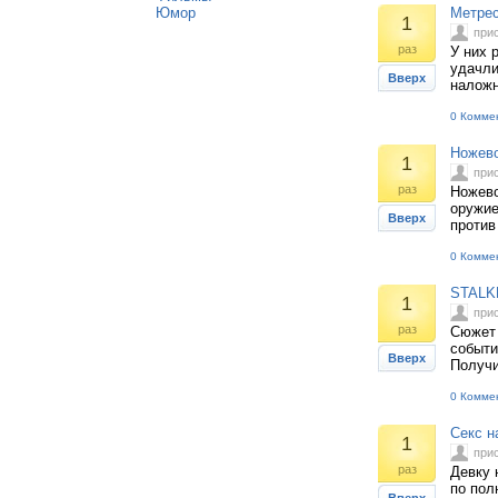
Юмор
Метрес
1
при
раз
У них 
удачли
Вверх
наложн
0 Комме
Ножево
1
при
раз
Ножево
оружие
Вверх
против
0 Комме
STALKE
1
при
раз
Сюжет 
событи
Вверх
Получи
0 Комме
Секс н
1
при
раз
Девку 
по полн