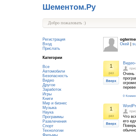
Шементом.Ру
Добро пожаловать :)
Регистрация
ogterme
Вход
Окей
|
s
Прислать
Категории
Видео-
1
Все
при
Автомобили
раз
Очень 
Безопасность
програ
Видео
Вверх
огромн
Другое
переве
Заработок
Игры
0 Комме
Книги
Мир и бизнес
WordPr
Музыка
1
при
Наука
раз
Что вс
Программы
его ед
Развлечения
Вверх
Поверь
Спорт
обычно
Технологии
Фильмы