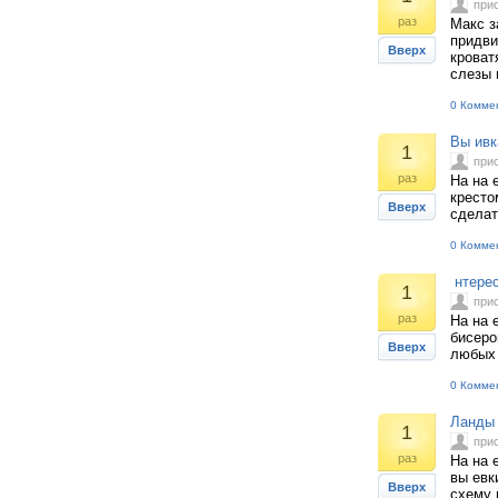
при
раз
Макс з
придви
Вверх
кроват
слезы 
0 Комме
Вы ивк
1
при
раз
На на 
кресто
Вверх
сделат
0 Комме
нтерес
1
при
раз
На на 
бисеро
Вверх
любых
0 Комме
Ланды 
1
при
раз
На на 
вы евк
Вверх
схему 