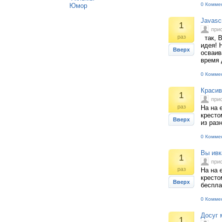
0 Комме
Юмор
Javasc
1
при
раз
так, В
идея! 
Вверх
осваива
время 
0 Комме
Красив
1
при
раз
На на 
кресто
Вверх
из раз
0 Комме
Вы ивк
1
при
раз
На на 
кресто
Вверх
беспла
0 Комме
Досуг 
1