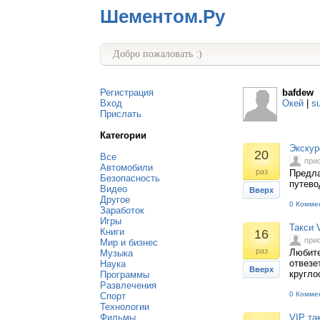
Шементом.Ру
Добро пожаловать :)
Регистрация
bafdew
Вход
Окей
|
s
Прислать
Категории
Экскур
20
Все
при
Автомобили
раз
Предла
Безопасность
путево
Видео
Вверх
Другое
0 Комме
Заработок
Игры
Такси 
Книги
16
при
Мир и бизнес
раз
Любите
Музыка
отвезе
Наука
Вверх
кругло
Программы
Развлечения
0 Комме
Спорт
Технологии
Фильмы
VIP та