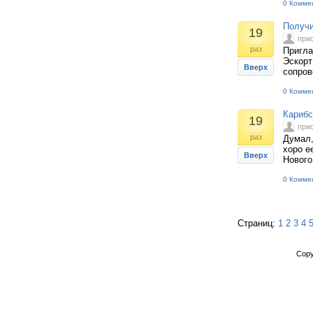
0 Комме
Получи
19
при
раз
Пригла
Эскорт
Вверх
сопров
0 Комме
Карибс
19
при
раз
Думал,
хоро е
Вверх
Нового 
0 Комме
Страниц:
1
2
3
4
Copy