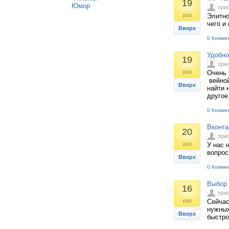
19
Юмор
при
раз
Элитно
чего и
Вверх
0 Комме
Удобно
19
при
раз
Очень 
вейной
Вверх
найти 
другое.
0 Комме
Вконта
20
при
раз
У нас 
вопрос
Вверх
0 Комме
Выбор 
16
при
раз
Сейчас
нужных
Вверх
быстро