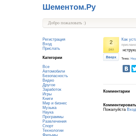
Шементом.Ру
Добро пожаловать :)
Регистрация
Как уст
2
Вход
прислан
Прислать
раз
нструкц
Категории
Вверх
Тема:
Нау
Все
Автомобили
Безопасность
Видео
Другое
Заработок
Комментарии
Игры
Книги
Мир и бизнес
Комментироват
Музыка
Пожалуйста
Вхо
Наука
Программы
Развлечения
Спорт
Технологии
Фильмы