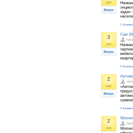
раз
Назван
энцикл
Вверх
задач 
населе
1 Комме
Сам (№
3
при
раз
Назван
чертеж
Вверх
мебели
кварти
0 Комме
Автоми
2
при
раз
«Автом
предос
Вверх
автомо
сравни
4 Комме
Women'
2
при
раз
Women’
образе