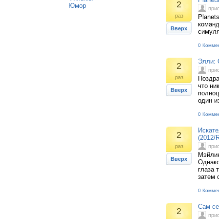
2
Юмор
при
раз
Planet
команд
Вверх
симуля
0 Комме
Элли: 
2
при
раз
Поздра
что ни
Вверх
полноц
один и
0 Комме
Искате
2
(2012/
раз
при
Мэйлин
Вверх
Однако
глаза 
затем 
0 Комме
Сам се
2
при