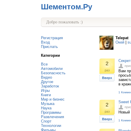
Шементом.Ру
Добро пожаловать :)
Регистрация
Telepat
Вход
Окей
|
s
Прислать
Категории
Секрет
2
Все
при
Автомобили
раз
Вам пр
Безопасность
просьб
Видео
Вверх
завист
Другое
в краж
Заработок
Игры
1 Комме
Книги
Мир и бизнес
Sweet 
Музыка
2
при
Наука
раз
Новый 
Программы
Развлечения
Вверх
1 Комме
Спорт
Технологии
Фильмы
Planet