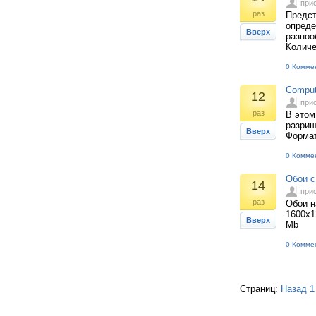
при
раз
Предст
опреде
Вверх
разноо
Количе
0 Комме
Comput
12
при
раз
В этом
разриш
Вверх
Формат
0 Комме
Обои с
14
при
раз
Обои н
1600x1
Вверх
Mb
0 Комме
Страниц:
Назад
1