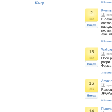
0 Комме
Юмор
Купить
2
при
раз
В случ
состав
Вверх
наведы
ресурс
лучшим
0 Комме
Wallpap
15
при
раз
Обои р
разриш
Вверх
Формат
3 Комме
Amazin
16
при
раз
Разреш
JPGРаз
Вверх
0 Комме
Повели
14