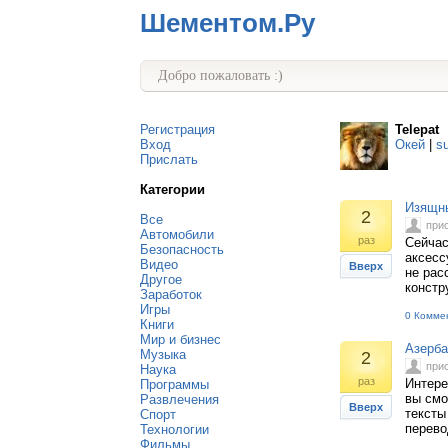
Шементом.Ру
Добро пожаловать :)
Регистрация
Telepat
Вход
Окей
|
s
Прислать
Категории
Изящны
2
Все
при
Автомобили
раз
Сейчас
Безопасность
аксесс
Видео
Вверх
не рас
Другое
констр
Заработок
Игры
0 Комме
Книги
Мир и бизнес
Азерба
Музыка
2
при
Наука
раз
Интере
Программы
вы смо
Развлечения
Вверх
тексты
Спорт
перево
Технологии
Фильмы