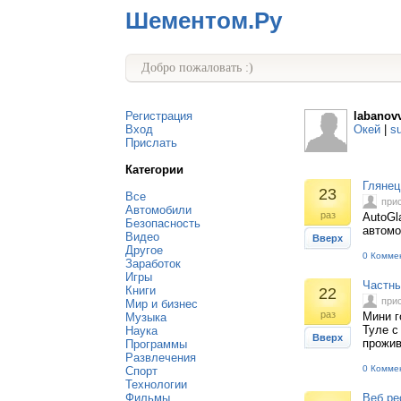
Шементом.Ру
Добро пожаловать :)
Регистрация
labanov
Вход
Окей
|
s
Прислать
Категории
Глянец
23
Все
при
Автомобили
раз
AutoGl
Безопасность
автомо
Видео
Вверх
Другое
0 Комме
Заработок
Игры
Частны
Книги
22
при
Мир и бизнес
раз
Мини г
Музыка
Туле с
Наука
Вверх
прожив
Программы
Развлечения
0 Комме
Спорт
Технологии
Фильмы
Веб ре