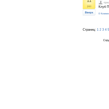
11
при
раз
Клуб П
Вверх
0 Комме
Страниц:
1
2
3
4
Copy