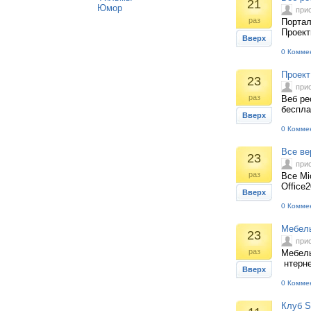
21
Юмор
при
раз
Портал
Проект
Вверх
0 Комме
Проект
23
при
раз
Веб ре
беспла
Вверх
0 Комме
Все вер
23
при
раз
Все Mic
Office
Вверх
0 Комме
Мебель
23
при
раз
Мебель
нтерне
Вверх
0 Комме
Клуб S