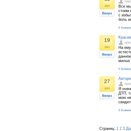
при
раз
Все мы
стоим 
Вверх
с избы
боль и
0 Комме
Красив
19
при
раз
На ему
естест
Вверх
данном
милых 
0 Комме
Авторе
27
при
раз
Я очен
ДТП, т
Вверх
мою не
свидет
0 Комме
Страниц:
1
2
3
Да