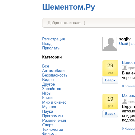
Шементом.Ру
Добро пожаловать :)
Регистрация
sogjiv
Вход
Окей
|
s
Прислать
Категории
Водос
29
Все
при
Автомобили
раз
В на е
Безопасность
черепи
Видео
Вверх
Другое
0 Комме
Заработок
Игры
Ма ины
Книги
19
при
Мир и бизнес
раз
Вдруг 
Музыка
автомо
Наука
Вверх
спидом
Программы
подроб
Развлечения
Спорт
0 Комме
Технологии
Фильмы