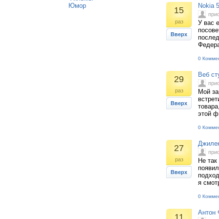
Юмор
Nokia 
15
при
раз
У вас 
посове
Вверх
послед
Федера
0 Комме
Веб ст
29
при
раз
Мой за
встрет
Вверх
товара
этой ф
0 Комме
Джилек
27
при
раз
Не так
появил
Вверх
подход
я смот
0 Комме
Антон 
11