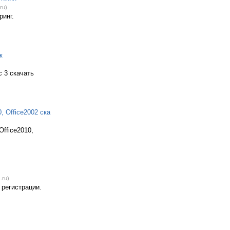
ru)
ринг.
к
с 3 скачать
0, Office2002 ска
 Office2010,
.ru)
 регистрации.