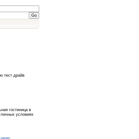
о тест драйв
ная гостиница в
тличных условиях
 нжин