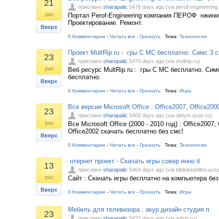
21
прислано
sharapalic
5476 days ago (via perof-engineering.
раз
Портал Perof-Engineering компания ПЕРОФ нжини
Проектирование. Ремонт.
Вверх
0 Комментарии
-
Читать все
-
Грохнуть
Тема:
Технологии
Проект MultRip.ru - гры С МС бесплатно. Симс 3 с
23
прислано
sharapalic
5470 days ago (via multrip.ru)
раз
Веб ресурс MultRip.ru : гры С МС бесплатно. Сим
бесплатно.
Вверх
0 Комментарии
-
Читать все
-
Грохнуть
Тема:
Игры
Все версии Microsoft Office : Office2007, Office200
23
прислано
sharapalic
5465 days ago (via detym.ucoz.ru)
раз
Все Microsoft Office (2000 - 2010 год) : Office2007,
Office2002 скачать бесплатно без смс!
Вверх
0 Комментарии
-
Читать все
-
Грохнуть
Тема:
Технологии
нтернет проект - Скачать игры совер енно б
13
прислано
sharapalic
5464 days ago (via bibleiskiefilmi.ucoz
раз
Сайт : Скачать игры бесплатно на компьютера без
Вверх
0 Комментарии
-
Читать все
-
Грохнуть
Тема:
Игры
Мебель для телевизора : акур дизайн студия п
23
прислано
sharapalic
5432 days ago (via adstv.ru)