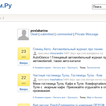
м.Ру
 :)
poslakarina
Окей
|
submitted
|
commented
|
Private Message
Глянец Авто. Автомобильный журнал про тюнин
23
прислано
shnurandre
5487 days ago (via autoglance.ru)
раз
AutoGlance ! Глянцевый автомобильный журнал пр
автомобилей, также авто-каталог.
Вверх
0 Комментарии
-
Читать все
-
Грохнуть
Тема:
Технологии
Частные гостиницы Тулы, Гостиницы Тула - Ком
22
прислано
mashaleva
5484 days ago (via doroga-servis.ru)
раз
Мини гостиница Тула, Кафе в Туле. Комфортабель
Туле с икарным кафе. Приезжайте отдыхайте в о
Вверх
проживания.
0 Комментарии
-
Читать все
-
Грохнуть
Тема:
Мир и бизнес
Веб ресурс Perof-Engineering.ru компания ПЕРОФ