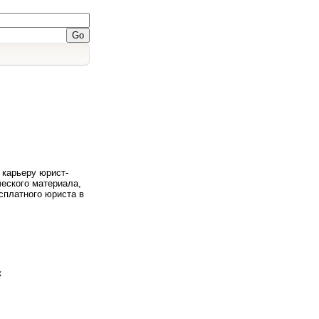
 карьеру юрист-
еского материала,
сплатного юриста в
к