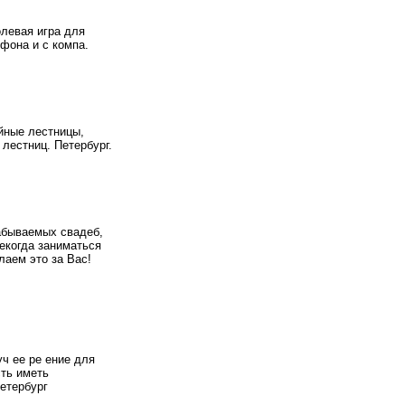
левая игра для
фона и с компа.
йные лестницы,
лестниц. Петербург.
абываемых свадеб,
екогда заниматься
лаем это за Вас!
уч ее ре ение для
сть иметь
етербург