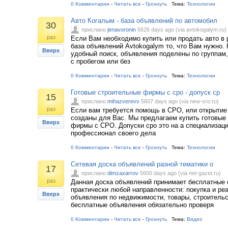
0 Комментарии
-
Читать все
-
Грохнуть
Тема:
Технологии
Авто Когалым - база объявлений по автомобил
30
прислано
jenavoronin
5626 days ago (via avtokogalym.ru)
раз
Если Вам необходимо купить или продать авто в 
база объявлений Avtokogalym то, что Вам нужно. 
Вверх
удобный поиск, объявления поделены по группам,
с пробегом или без
0 Комментарии
-
Читать все
-
Грохнуть
Тема:
Технологии
Готовые строительные фирмы с сро - допуск ср
15
прислано
mihazverevv
5607 days ago (via new-sro.ru)
раз
Если вам требуется помощь в СРО, или открыти
созданы для Вас. Мы предлагаем купить готовые
Вверх
фирмы с СРО. Допуски сро это на а специализаци
профессионал своего дела
0 Комментарии
-
Читать все
-
Грохнуть
Тема:
Технологии
Сетевая доска объявлений разной тематики о
17
прислано
dimzaxarrov
5600 days ago (via net-gazet.ru)
раз
Данная доска объявлений принимает бесплатные
практически любой направленности: покупка и реа
Вверх
объявления по недвижимости, товары, строительс
бесплатные объявления обязательно проверя
0 Комментарии
-
Читать все
-
Грохнуть
Тема:
Видео