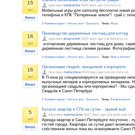
15
прислано
katakalsina
5630 days ago (via lostl.ru)
раз
Мобильные игры для samsung бесплатно новая ро
телефона и КПК "Потерянные земли"! грай с теле
Вверх
0 Комментарии
-
Читать все
-
Грохнуть
Тема:
Игры
Производство деревянных лестниц для коттед
16
прислано
jenavoronin
5629 days ago (via ldmstroy.ru)
раз
зготовление деревянных лестниц для дома, сери
деревянная лестница своими руками. Фотографии 
Вверх
0 Комментарии
-
Читать все
-
Грохнуть
Тема:
Мир и бизнес
Организация свадеб, праздников и корпорати
16
прислано
maharohina
5629 days ago (via vip-zona.ru)
раз
В П-зона.ру специализируется на проведении нез
выпускных вечеров и корпоративных вечеринок. Н
Вверх
организацией свадьбы или корпоратива? - Мы сде
Свадьба в Санкт-Петербург
0 Комментарии
-
Читать все
-
Грохнуть
Тема:
Развлечения
Каталог квартир в СПб на сутки - ирокий выб
5
прислано
mashavasiay
5627 days ago (via arent.spb.ru)
раз
Аренда квартир в Санкт-Петербурге посуточно - л
гостей города. Квартиры на сутки дают возможно
Вверх
собственное жилье пока вы осматриваете Санкт-П