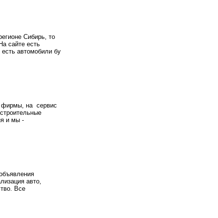
регионе Сибирь, то
На сайте есть
 есть автомобили бу
е фирмы, на сервис
 строительные
я и мы -
 объявления
лизация авто,
тво. Все