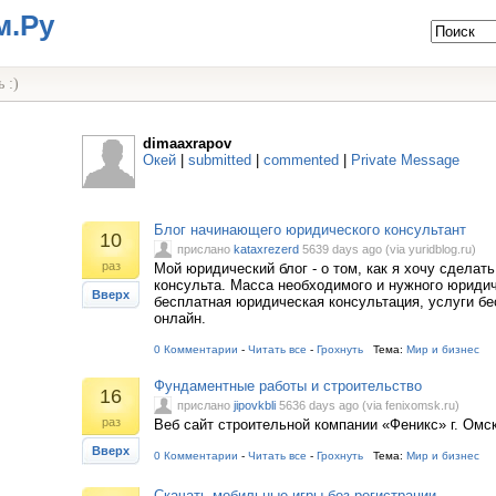
м.Ру
 :)
dimaaxrapov
Окей
|
submitted
|
commented
|
Private Message
Блог начинающего юридического консультант
10
прислано
kataxrezerd
5639 days ago (via yuridblog.ru)
раз
Мой юридический блог - о том, как я хочу сделать
консульта. Масса необходимого и нужного юридич
Вверх
бесплатная юридическая консультация, услуги бе
онлайн.
0 Комментарии
-
Читать все
-
Грохнуть
Тема:
Мир и бизнес
Фундаментные работы и строительство
16
прислано
jipovkbli
5636 days ago (via fenixomsk.ru)
раз
Веб сайт строительной компании «Феникс» г. Омс
Вверх
0 Комментарии
-
Читать все
-
Грохнуть
Тема:
Мир и бизнес
Скачать мобильные игры без регистрации