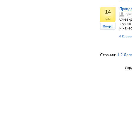
Правда
14
при
раз
Очевид
зучите
Вверх
и качес
0 Комме
Страниц:
1
2
Дал
Copy