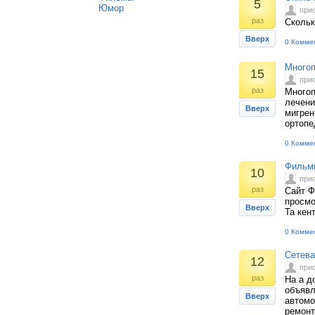
5
Юмор
при
раз
Скольк
Вверх
0 Комме
Многоп
15
при
раз
Многоп
лечени
Вверх
мигрен
ортопе
0 Комме
Фильмы
10
при
раз
Сайт Ф
просмо
Вверх
Та кен
0 Комме
Сетева
12
при
раз
На а д
объявл
Вверх
автомо
ремонт