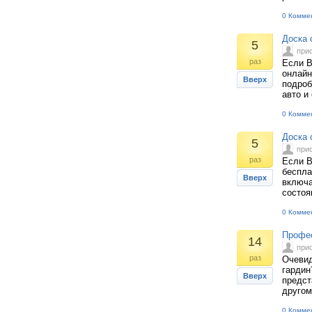
0 Комме
Доска 
5
при
раз
Если В
онлайн
Вверх
подроб
авто и
0 Комме
Доска 
5
при
раз
Если В
беспла
Вверх
включа
состоя
0 Комме
Профес
14
при
раз
Очевид
гардин
Вверх
предст
другом,
0 Комме