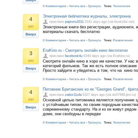
Вверх
0 Комментарии
-
Читать все
-
Грохнуть
Тема:
Технологии
Электронная библиотека журналы, электронна
4
прислано
paproru2011
5341 days ago (via booksbiz.net)
раз
Электронные книги без регистрации, аудиокниги, 
материалы скачать бесплатно
Вверх
0 Комментарии
-
Читать все
-
Грохнуть
Тема:
Развлечения
EraKino.ru - Смотреть онлайн кино бесплатно
3
прислано
facebook4u
5340 days ago (via EraKino.ru)
раз
Смотрите онлайн кино в хоро им качестве. У нас 
категорий фильмов. Так же есть полное описание
Вверх
Просто зайдите и убедитесь в том, что на кино по
0 Комментарии
-
Читать все
-
Грохнуть
Тема:
Развлечения
Питомник Британских ко ек "Georges Grand", брит
4
прислано
zabor11ufa
5327 days ago (via dx07988.jino.ru)
раз
Основной целью питомника является получение з
с устойчивым типом, по своим породным качеств
Вверх
современному стандарту. На и ко ки живут рядом 
доме, они свободны в передви
0 Комментарии
-
Читать все
-
Грохнуть
Тема:
Технологии