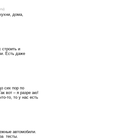
ru)
кухни, дома,
 строить и
ми. Есть даже
до сих пор по
ак вот – я разре аю!
о-то, то у нас есть
бежные автомобили.
ра тесты.