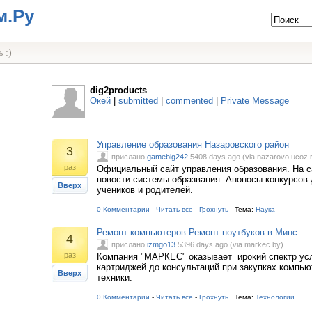
м.Ру
 :)
dig2products
Окей
|
submitted
|
commented
|
Private Message
Управление образования Назаровского район
3
прислано
gamebig242
5408 days ago (via nazarovo.ucoz.
раз
Официальный сайт управления образования. На с
новости системы образвания. Аноносы конкурсов 
Вверх
учеников и родителей.
0 Комментарии
-
Читать все
-
Грохнуть
Тема:
Наука
Ремонт компьютеров Ремонт ноутбуков в Минс
4
прислано
izmgo13
5396 days ago (via markec.by)
раз
Компания "МАРКЕС" оказывает ирокий спектр услу
картриджей до консультаций при закупках компь
Вверх
техники.
0 Комментарии
-
Читать все
-
Грохнуть
Тема:
Технологии