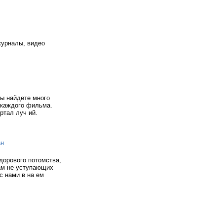
журналы, видео
вы найдете много
 каждого фильма.
ртал луч ий.
ан
дорового потомства,
ам не уступающих
с нами в на ем