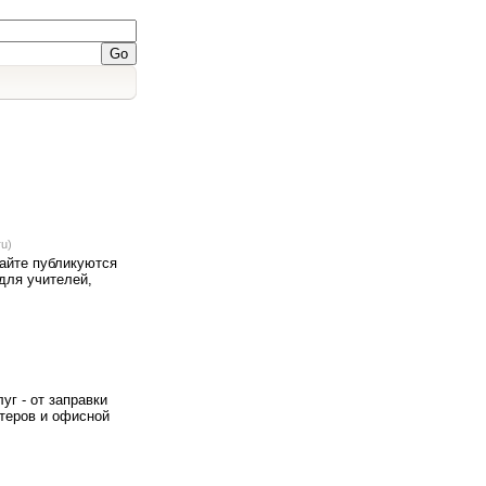
ru)
айте публикуются
для учителей,
г - от заправки
ютеров и офисной