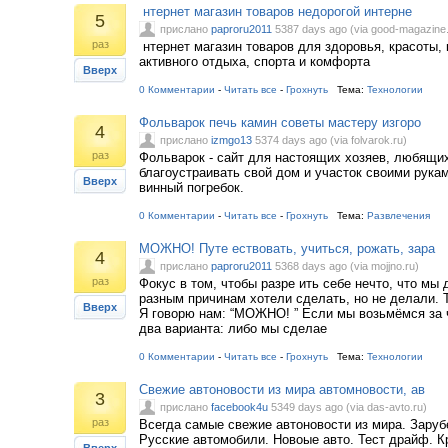
нтернет магазин товаров недорогой интерне
5
прислано
paproru2011
5387 days ago (via good-magazine.
раз
нтернет магазин товаров для здоровья, красоты, 
активного отдыха, спорта и комфорта
Вверх
0 Комментарии
-
Читать все
-
Грохнуть
Тема:
Технологии
Фольварок печь камин советы мастеру изгоро
4
прислано
izmgo13
5374 days ago (via folvarok.ru)
раз
Фольварок - сайт для настоящих хозяев, любящих
благоустраивать свой дом и участок своими рука
Вверх
винный погребок.
0 Комментарии
-
Читать все
-
Грохнуть
Тема:
Развлечения
МОЖНО! Путе ествовать, учиться, рожать, зара
4
прислано
paproru2011
5368 days ago (via mojjno.ru)
раз
Фокус в том, чтобы разре ить себе нечто, что мы 
разным причинам хотели сделать, но не делали. Т
Вверх
Я говорю нам: “МОЖНО! ” Если мы возьмёмся за чт
два варианта: либо мы сделае
0 Комментарии
-
Читать все
-
Грохнуть
Тема:
Технологии
Cвежие автоновости из мира автомновости, ав
3
прислано
facebook4u
5349 days ago (via das-avto.ru)
раз
Bсегда самые свежие автоновости из мира. Зару
Русские автомобили. Новоые авто. Тест драйф. К