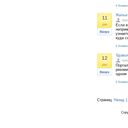
0 Комме
Жилье 
11
при
раз
Если в
неприм
Вверх
узнает
куда с
0 Комме
Удовол
12
при
раз
Портал
рекоме
Вверх
одном 
0 Комме
Страниц:
Назад
1
Copy