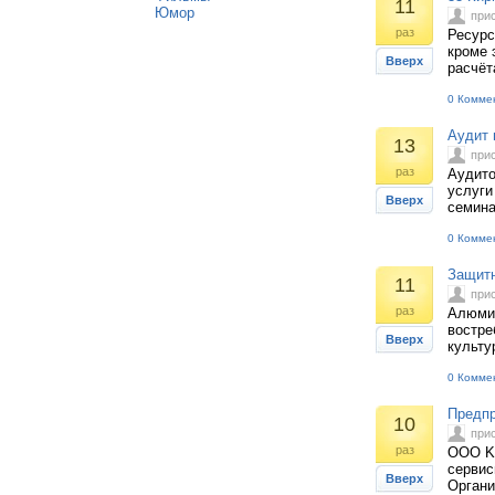
11
Юмор
при
раз
Ресурс
кроме 
Вверх
расчёт
0 Комме
Аудит 
13
при
раз
Аудито
услуги
Вверх
семина
0 Комме
Защитн
11
при
раз
Алюмин
востре
Вверх
культу
0 Комме
Предпр
10
при
раз
ООО Ki
сервис
Вверх
Органи