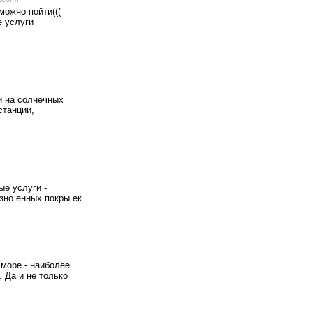
можно пойти(((
е услуги
и на солнечных
станции,
е услуги -
зно енных покры ек
 море - наиболее
. Да и не только