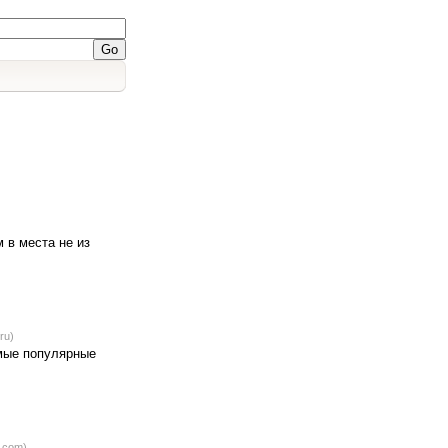
 в места не из
ru)
амые популярные
y.com)