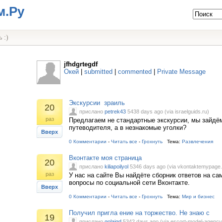
м.Ру
 :)
jfhdgrtegdf
Окей
|
submitted
|
commented
|
Private Message
Экскурсии зраиль
20
прислано
petrek43
5438 days ago (via israelguids.ru)
раз
Предлагаем не стандартные экскурсии, мы зайдём
путеводителя, а в незнакомые уголки?
Вверх
0 Комментарии
-
Читать все
-
Грохнуть
Тема:
Развлечения
Вконтакте моя страница
20
прислано
kiliapoilyol
5346 days ago (via vkontaktemypage.
раз
У нас на сайте Вы найдёте сборник ответов на с
вопросы по социальной сети Вконтакте.
Вверх
0 Комментарии
-
Читать все
-
Грохнуть
Тема:
Мир и бизнес
Получил пригла ение на торжество. Не знаю с
19
прислано
golajgd
5342 days ago (via escort-model-agenc