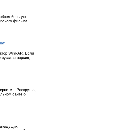
обрел боль ую
ирского фильма
чат
ватор WinRAR. Если
о русская версия,
рнете... Раскрутка,
альном сайте о
репещущих