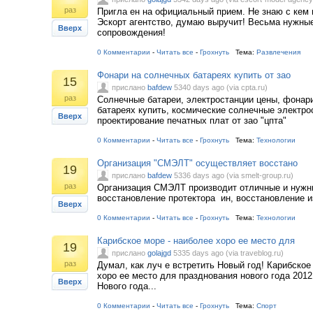
раз
Пригла ен на официальный прием. Не знаю с кем 
Эскорт агентство, думаю выручит! Весьма нужны
Вверх
сопровождения!
0 Комментарии
-
Читать все
-
Грохнуть
Тема:
Развлечения
Фонари на солнечных батареях купить от зао
15
прислано
bafdew
5340 days ago (via cpta.ru)
раз
Солнечные батареи, электростанции цены, фонар
батареях купить, космические солнечные электро
Вверх
проектирование печатных плат от зао "цпта"
0 Комментарии
-
Читать все
-
Грохнуть
Тема:
Технологии
Организация "СМЭЛТ" осуществляет восстано
19
прислано
bafdew
5336 days ago (via smelt-group.ru)
раз
Организация СМЭЛТ производит отличные и нужны
восстановление протектора ин, восстановление и
Вверх
0 Комментарии
-
Читать все
-
Грохнуть
Тема:
Технологии
Карибское море - наиболее хоро ее место для
19
прислано
golajgd
5335 days ago (via traveblog.ru)
раз
Думал, как луч е встретить Новый год! Карибское
хоро ее место для празднования нового года 2012
Вверх
Нового года...
0 Комментарии
-
Читать все
-
Грохнуть
Тема:
Спорт