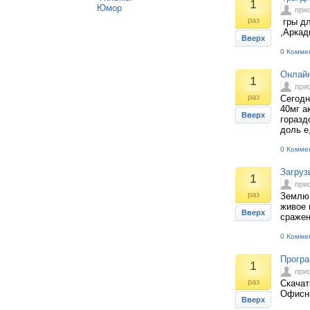
1
Юмор
при
раз
гры дл
,Аркад
Вверх
0 Комме
Онлайн
1
при
раз
Сегодн
40мг а
Вверх
горазд
доль е
0 Комме
Загруз
1
при
раз
Землю 
живое 
Вверх
сражен
0 Комме
Програ
1
при
раз
Скачат
Офисны
Вверх