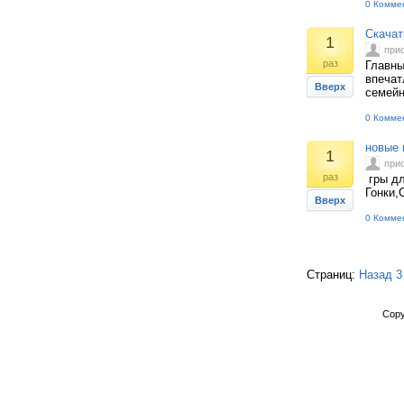
0 Комме
Скачат
1
при
раз
Главны
впечат
Вверх
семейн
0 Комме
новые 
1
при
раз
гры дл
Гонки,
Вверх
0 Комме
Страниц:
Назад
3
Copy