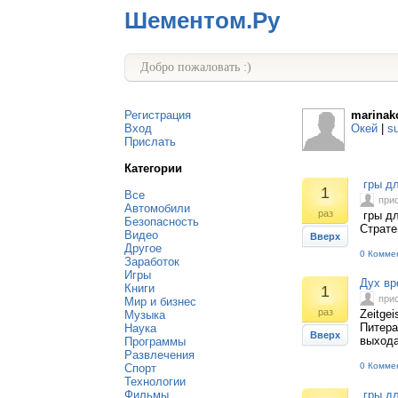
Шементом.Ру
Добро пожаловать :)
Регистрация
marinak
Вход
Окей
|
s
Прислать
Категории
гры дл
1
Все
при
Автомобили
раз
гры дл
Безопасность
Страте
Видео
Вверх
Другое
0 Комме
Заработок
Игры
Дух вр
Книги
1
при
Мир и бизнес
раз
Zeitge
Музыка
Питера
Наука
Вверх
выхода
Программы
Развлечения
0 Комме
Спорт
Технологии
Фильмы
гры дл