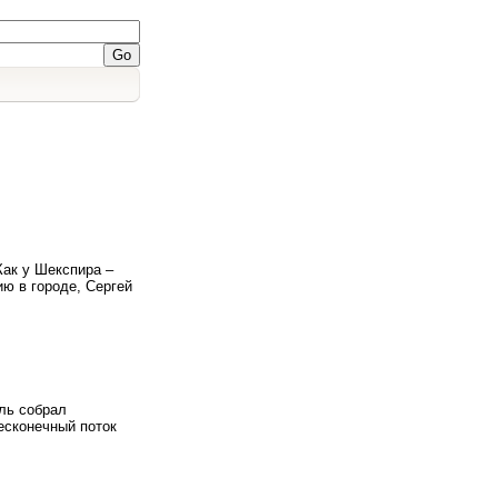
Как у Шекспира –
ию в городе, Сергей
ль собрал
есконечный поток