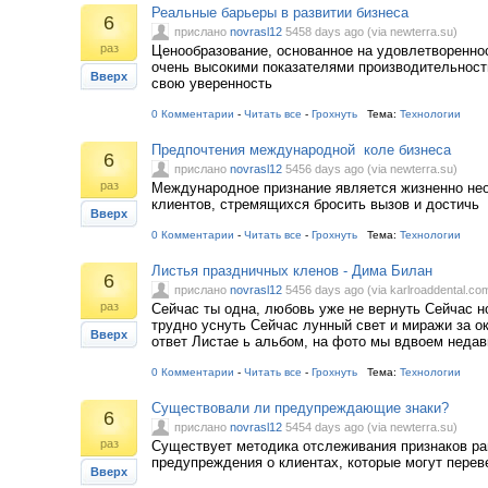
Реальные барьеры в развитии бизнеса
6
прислано
novrasl12
5458 days ago (via newterra.su)
раз
Ценообразование, основанное на удовлетворенно
очень высокими показателями производительнос
Вверх
свою уверенность
0 Комментарии
-
Читать все
-
Грохнуть
Тема:
Технологии
Предпочтения международной коле бизнеса
6
прислано
novrasl12
5456 days ago (via newterra.su)
раз
Международное признание является жизненно н
клиентов, стремящихся бросить вызов и достичь
Вверх
0 Комментарии
-
Читать все
-
Грохнуть
Тема:
Технологии
Листья праздничных кленов - Дима Билан
6
прислано
novrasl12
5456 days ago (via karlroaddental.co
раз
Сейчас ты одна, любовь уже не вернуть Сейчас н
трудно уснуть Сейчас лунный свет и миражи за ок
Вверх
ответ Листае ь альбом, на фото мы вдвоем недав
0 Комментарии
-
Читать все
-
Грохнуть
Тема:
Технологии
Существовали ли предупреждающие знаки?
6
прислано
novrasl12
5454 days ago (via newterra.su)
раз
Существует методика отслеживания признаков ра
предупреждения о клиентах, которые могут перев
Вверх