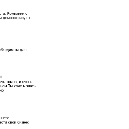
сти. Компании с
ти демонстрируют
еобходимым для
m)
очь темна, и очень
ном Ты хоче ь знать
но
ннего
ести свой бизнес