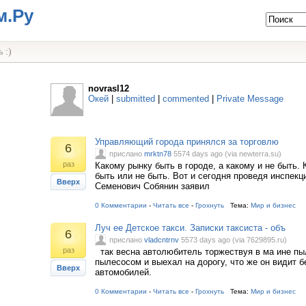
м.Ру
 :)
novrasl12
Окей
|
submitted
|
commented
|
Private Message
Управляющий города принялся за торговлю
6
прислано
mrktn78
5574 days ago (via newterra.su)
раз
Какому рынку быть в городе, а какому и не быть. 
быть или не быть. Вот и сегодня проведя инспекц
Вверх
Семенович Собянин заявил
0 Комментарии
-
Читать все
-
Грохнуть
Тема:
Мир и бизнес
Луч ее Детское такси. Записки таксиста - объ
6
прислано
vladcntrnv
5573 days ago (via 7629895.ru)
раз
так весна автолюбитель торжествуя в ма ине пы
пылесосом и выехал на дорогу, что же он видит б
Вверх
автомобилей.
0 Комментарии
-
Читать все
-
Грохнуть
Тема:
Мир и бизнес