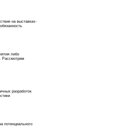
ствие на выставках-
 обязанность
иятия либо
и. Рассмотрим
ичных разработок
истики
на потенциального