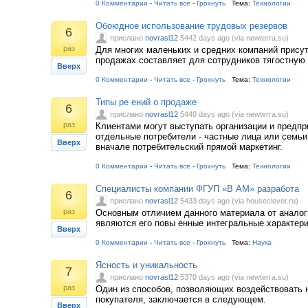
0 Комментарии
-
Читать все
-
Грохнуть
Тема:
Технологии
Обоюдное использование трудовых резервов
6
прислано
novrasl12
5442 days ago (via newterra.su)
раз
Для многих маленьких и средних компаний присут
продажах составляет для сотрудников тягостную
Вверх
0 Комментарии
-
Читать все
-
Грохнуть
Тема:
Технологии
Типы ре ений о продаже
6
прислано
novrasl12
5440 days ago (via newterra.su)
раз
Клиентами могут выступать организации и предпр
отдельные потребители - частные лица или семь
Вверх
вначале потребительский прямой маркетинг.
0 Комментарии
-
Читать все
-
Грохнуть
Тема:
Технологии
Cпециалисты компании ФГУП «В АМ» разработа
6
прислано
novrasl12
5433 days ago (via houseclever.ru)
раз
Основным отличием данного материала от аналог
являются его повы енные интегральные характер
Вверх
0 Комментарии
-
Читать все
-
Грохнуть
Тема:
Наука
Ясность и уникальность
7
прислано
novrasl12
5370 days ago (via newterra.su)
раз
Один из способов, позволяющих воздействовать 
покупателя, заключается в следующем.
Вверх