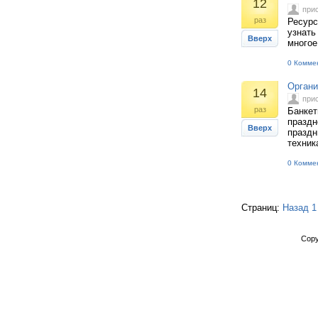
12
при
раз
Ресурс
узнать
Вверх
многое
0 Комме
Органи
14
при
раз
Банкет
праздн
Вверх
праздн
техник
0 Комме
Страниц:
Назад
1
Copy