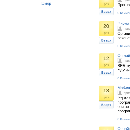
Юмор
раз
Прогно
Вверх
0 Комме
Фирма 
20
при
раз
Органи
реконс
Вверх
0 Комме
Он-лай
12
при
раз
ВЕБ жу
публик
Вверх
0 Комме
Мобиль
13
при
раз
Icq дл
програ
Вверх
они не
прогр
0 Комме
Онлайн