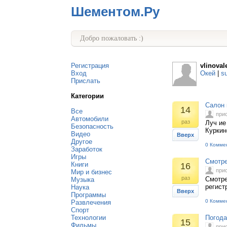
Шементом.Ру
Добро пожаловать :)
Регистрация
vlinoval
Вход
Окей
|
s
Прислать
Категории
Салон 
14
Все
при
Автомобили
раз
Луч ие
Безопасность
Куркин
Видео
Вверх
Другое
0 Комме
Заработок
Игры
Смотре
Книги
16
при
Мир и бизнес
раз
Смотре
Музыка
регист
Наука
Вверх
Программы
0 Комме
Развлечения
Спорт
Технологии
Погода
15
Фильмы
при