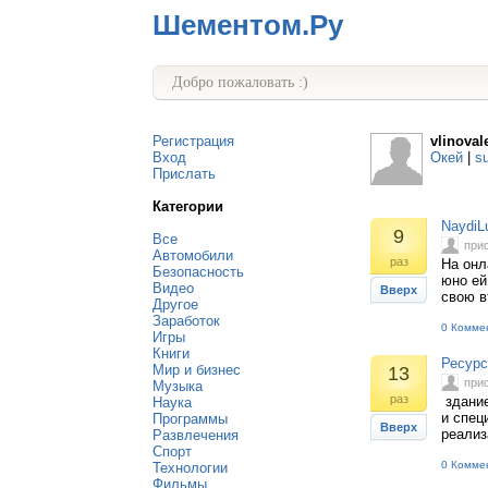
Шементом.Ру
Добро пожаловать :)
Регистрация
vlinoval
Вход
Окей
|
s
Прислать
Категории
NaydiL
9
Все
при
Автомобили
раз
На онл
Безопасность
юно ей
Видео
Вверх
свою в
Другое
Заработок
0 Комме
Игры
Книги
Ресурс
Мир и бизнес
13
при
Музыка
раз
здание
Наука
и спец
Программы
Вверх
реализ
Развлечения
Спорт
0 Комме
Технологии
Фильмы