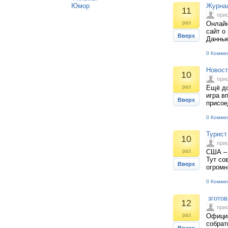
Юмор
Журнал
11
при
раз
Онлайн
сайт о
Вверх
Данные
0 Комме
Новост
10
при
раз
Ещё до
игра в
Вверх
присое
0 Комме
Турист
10
при
раз
США – 
Тут со
Вверх
огромн
0 Комме
зготов
12
при
раз
Официа
собрат