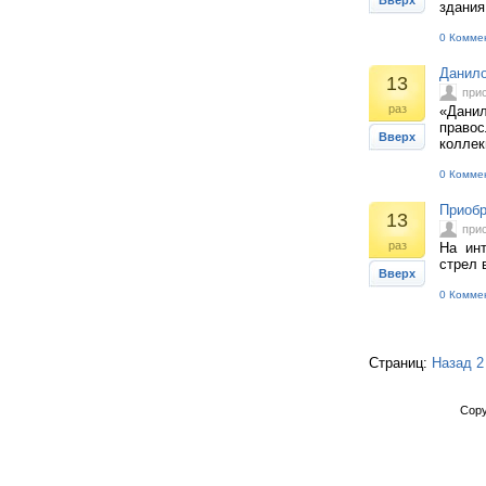
Вверх
здания
0 Комме
Данило
13
при
раз
«Данил
правос
Вверх
коллек
0 Комме
Приобр
13
при
раз
На инт
стрел 
Вверх
0 Комме
Страниц:
Назад
2
Copy