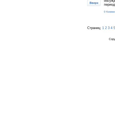
обсужд
Вверх
период
0 Комме
Страниц:
1
2
3
4
Copy