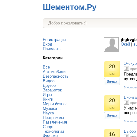
Шементом.Ру
Добро пожаловать :)
Регистрация
jhgfrvgb
Вход
Окей
|
s
Прислать
Категории
Экскур
20
Все
при
Автомобили
раз
Предла
Безопасность
путево
Видео
Вверх
Другое
0 Комме
Заработок
Игры
Вконта
Книги
20
при
Мир и бизнес
раз
У нас 
Музыка
вопрос
Наука
Вверх
Программы
0 Комме
Развлечения
Спорт
Технологии
Выбор 
16
Фильмы
при