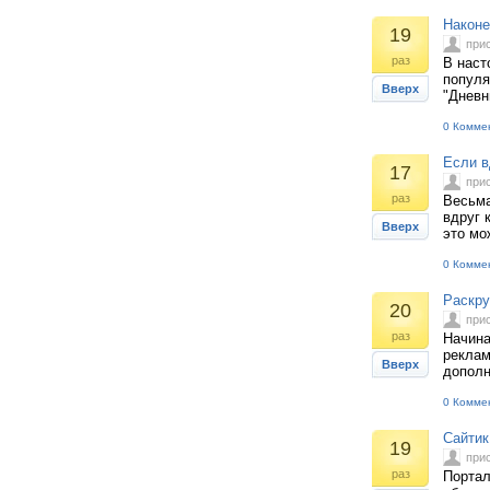
Наконе
19
при
раз
В наст
популя
Вверх
"Дневн
0 Комме
Если в
17
при
раз
Весьма
вдруг 
Вверх
это мо
0 Комме
Раскрут
20
при
раз
Начина
реклам
Вверх
дополн
0 Комме
Сайтик
19
при
раз
Портал