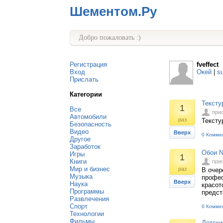
Шементом.Ру
Добро пожаловать :)
Регистрация
fveffect
Вход
Окей
|
s
Прислать
Категории
Тексту
1
Все
при
Автомобили
раз
Тексту
Безопасность
Видео
Вверх
0 Комме
Другое
Заработок
Обои Na
Игры
1
Книги
при
Мир и бизнес
раз
В очер
Музыка
профес
Вверх
Наука
красот
Программы
предст
Развлечения
Спорт
0 Комме
Технологии
Фильмы
Детски