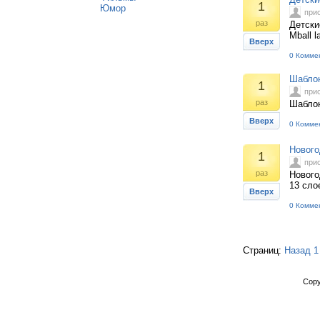
1
Юмор
при
раз
Детски
Mball l
Вверх
0 Комме
Шаблон
1
при
раз
Шаблон
Вверх
0 Комме
Нового
1
при
раз
Нового
13 сло
Вверх
0 Комме
Страниц:
Назад
1
Copy