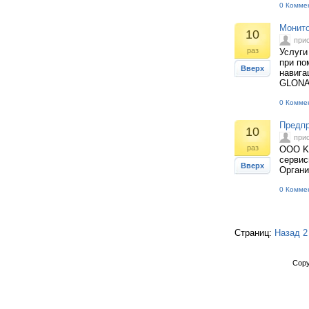
0 Комме
Монито
10
при
раз
Услуги
при по
Вверх
навига
GLONA
0 Комме
Предпр
10
при
раз
ООО Ki
сервис
Вверх
Органи
0 Комме
Страниц:
Назад
2
Copy