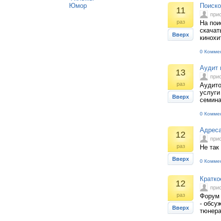
Юмор
Поиско
11
при
раз
На пои
скачат
Вверх
кинохи
0 Комме
Аудит 
13
при
раз
Аудито
услуги
Вверх
семина
0 Комме
Адреса
12
при
раз
Не так
Вверх
0 Комме
Кратко
12
при
раз
Форум 
- обсу
Вверх
тюнер