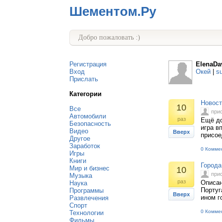
Шементом.Ру
Добро пожаловать :)
Регистрация
ElenaDa
Вход
Окей
|
s
Прислать
Категории
Новост
10
Все
при
Автомобили
раз
Ещё до
Безопасность
игра в
Видео
Вверх
присое
Другое
Заработок
0 Комме
Игры
Книги
Города
Мир и бизнес
10
при
Музыка
раз
Описан
Наука
Португ
Программы
Вверх
ином г
Развлечения
Спорт
0 Комме
Технологии
Фильмы