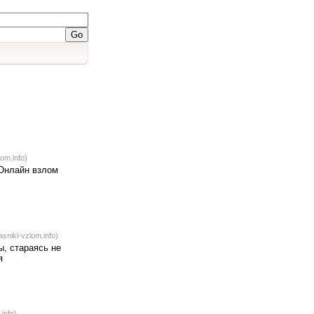
om.info)
 Онлайн взлом
sniki-vzlom.info)
, стараясь не
я
info)