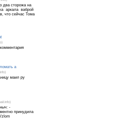
о два сторожа на
ажа аркала ваброй
в, что сейчас Тома
t
o)
 комментария
зломать а
nfo)
раницу маил ру
il.info)
ныч: -
оментно принудила
 Vzlom