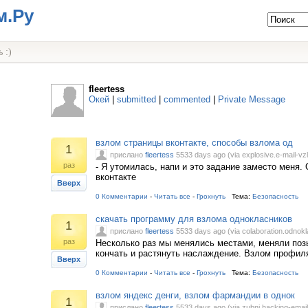
м.Ру
 :)
fleertess
Окей
|
submitted
|
commented
|
Private Message
взлом страницы вконтакте, способы взлома од
1
прислано
fleertess
5533 days ago (via explosive.e-mail-vzl
раз
- Я утомилась, напи и это задание заместо меня.
вконтакте
Вверх
0 Комментарии
-
Читать все
-
Грохнуть
Тема:
Безопасность
скачать программу для взлома однокласников
1
прислано
fleertess
5533 days ago (via colaboration.odnokla
раз
Несколько раз мы менялись местами, меняли позы
кончать и растянуть наслаждение. Взлом профил
Вверх
0 Комментарии
-
Читать все
-
Грохнуть
Тема:
Безопасность
взлом яндекс денги, взлом фармандии в однок
1
прислано
fleertess
5533 days ago (via zubni.hacking-email.