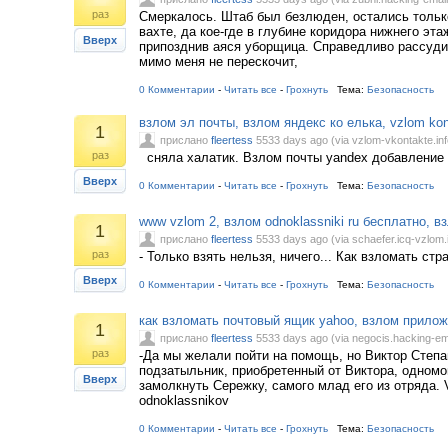
раз
Смеркалось. Штаб был безлюден, остались тольк
вахте, да кое-где в глубине коридора нижнего эт
Вверх
припозднив аяся уборщица. Справедливо рассуди
мимо меня не перескочит,
0 Комментарии
-
Читать все
-
Грохнуть
Тема:
Безопасность
взлом эл почты, взлом яндекс ко елька, vzlom kon
1
прислано
fleertess
5533 days ago (via vzlom-vkontakte.inf
раз
сняла халатик. Взлом почты yandex добавление
Вверх
0 Комментарии
-
Читать все
-
Грохнуть
Тема:
Безопасность
www vzlom 2, взлом odnoklassniki ru бесплатно, в
1
прислано
fleertess
5533 days ago (via schaefer.icq-vzlom.i
раз
- Только взять нельзя, ничего... Как взломать ст
Вверх
0 Комментарии
-
Читать все
-
Грохнуть
Тема:
Безопасность
как взломать почтовый ящик yahoo, взлом прилож
1
прислано
fleertess
5533 days ago (via negocis.hacking-ema
раз
-Да мы желали пойти на помощь, но Виктор Степа
подзатыльник, приобретенный от Виктора, одном
Вверх
замолкнуть Сережку, самого млад его из отряда.
odnoklassnikov
0 Комментарии
-
Читать все
-
Грохнуть
Тема:
Безопасность