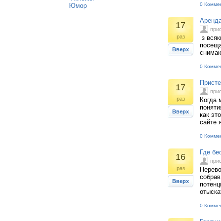
0 Комме
Юмор
Аренда
17
при
раз
з всяк
посеща
Вверх
снимаю
0 Комме
Присте
17
при
раз
Когда 
поняти
Вверх
как эт
сайте 
0 Комме
Где бе
16
при
раз
Перево
собрав
Вверх
потенц
отыска
0 Комме