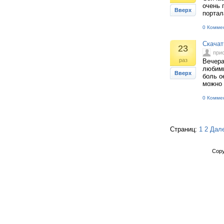
очень 
Вверх
портал
0 Комме
Скачат
23
при
раз
Вечера
любимы
Вверх
боль о
можно 
0 Комме
Страниц:
1
2
Дал
Copy