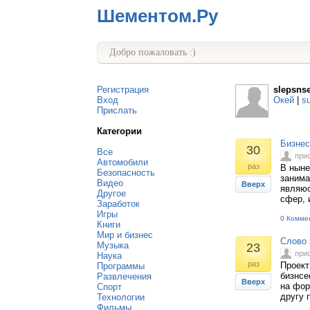
Шементом.Ру
Добро пожаловать :)
Регистрация
slepsns
Вход
Окей
|
s
Прислать
Категории
Бизнес
30
Все
при
Автомобили
раз
В ныне
Безопасность
занима
Видео
Вверх
являюс
Другое
сфер, 
Заработок
Игры
0 Комме
Книги
Мир и бизнес
Слово 
Музыка
23
при
Наука
раз
Проект
Программы
бизнсе
Развлечения
Вверх
на фор
Спорт
другу 
Технологии
Фильмы