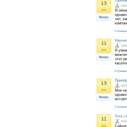
Горячи
13
при
раз
Я обож
однако
Вверх
лет, к
компан
0 Комме
Научно
11
при
раз
Я убеж
межлич
Вверх
этот р
касате
0 Комме
Приобр
13
при
раз
Мне ка
однако
Вверх
ассорт
0 Комме
Sms с
11
при
раз
Сейчас