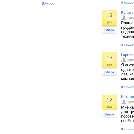
0 Комме
Юмор
Купить
13
при
раз
Рань е
продаж
Вверх
недавн
техник
0 Комме
Горячи
13
при
раз
Я обож
однако
Вверх
лет, к
компан
0 Комме
Катало
12
при
раз
Мне ка
для тр
Вверх
посове
необхо
0 Комме