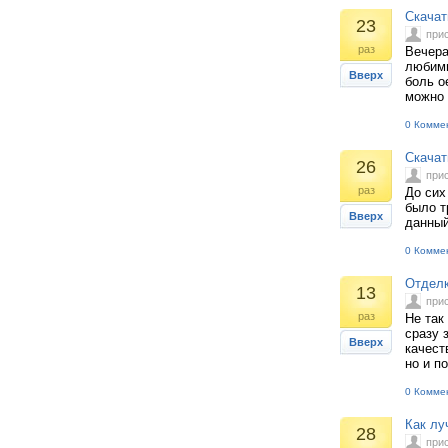
Скачат
23
при
раз
Вечера
любимы
Вверх
боль о
можно 
0 Комме
Скачат
26
при
раз
До сих
было т
Вверх
данный
0 Комме
Отделк
13
при
раз
Не так
сразу 
Вверх
качест
но и п
0 Комме
Как лу
28
при