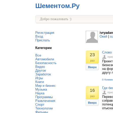
Шементом.Ру
Добро пожаловать :)
Регистрация
ivryada
Вход
Окей
|
s
Прислать
Категории
Слово 
23
Все
при
Автомобили
раз
Проект
Безопасность
бизнсе
Видео
Вверх
на фор
Другое
другу 
Заработок
Игры
0 Комме
Книги
Мир и бизнес
Где бе
Музыка
16
при
Наука
раз
Перево
Программы
собрав
Развлечения
Вверх
потенц
Спорт
отыска
Технологии
Фильмы