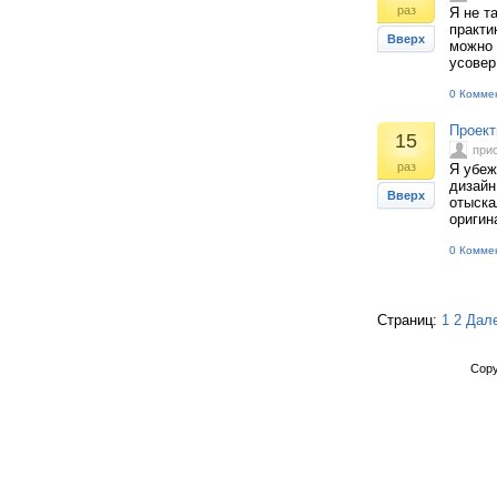
раз
Я не т
практи
Вверх
можно 
усовер
0 Комме
Проект
15
при
раз
Я убеж
дизайн
Вверх
отыска
оригин
0 Комме
Страниц:
1
2
Дал
Copy